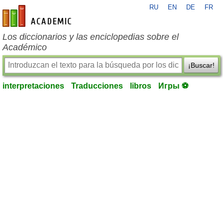
RU
EN
DE
FR
es-academic.com
Los diccionarios y las enciclopedias sobre el
Académico
¡Buscar!
interpretaciones
Traducciones
libros
Игры ⚽